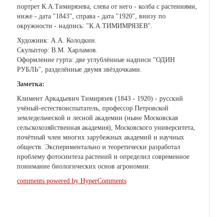
портрет К.А.Тимирязева, слева от него - колба с растениями,
ниже - дата "1843", справа - дата "1920", внизу по
окружности - надпись: "К.А.ТИМИМРЯЗЕВ".
Художник: А.А. Колодкин.
Скульптор: В.М. Харламов.
Оформление гурта: две углублённые надписи "ОДИН
РУБЛЬ", разделённые двумя звёздочками.
Заметка:
Климент Аркадьевич Тимирязев (1843 - 1920) - русский
учёный-естествоиспытатель, профессор Петровской
земледельческой и лесной академии (ныне Московская
сельскохозяйственная академия), Московского университета,
почётный член многих зарубежных академий и научных
обществ. Экспериментально и теоретически разработал
проблему фотосинтеза растений и определил современное
понимание биологических основ агрономии.
comments powered by HyperComments