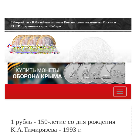
35kopeek.ru - Юбилейные монеты России, цены на монеты России и
СССР, старинные карты Сибири
Toggle
navigatio
1 рубль - 150-летие со дня рождения
К.А.Тимирязева - 1993 г.