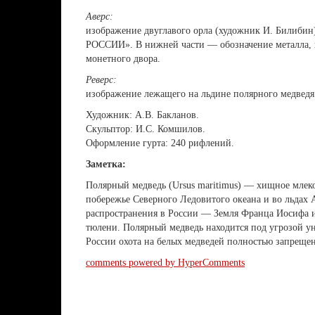
Аверс:
изображение двуглавого орла (художник И. Билибин
РОССИИ». В нижней части — обозначение металла, п
монетного двора.
Реверс:
изображение лежащего на льдине полярного медведя
Художник: А.В. Бакланов.
Скульптор: И.С. Комшилов.
Оформление гурта: 240 рифлений.
Заметка:
Полярный медведь (Ursus maritimus) — хищное млек
побережье Северного Ледовитого океана и во льдах Ар
распространения в России — Земля Франца Иосифа и
тюлени. Полярный медведь находится под угрозой ун
России охота на белых медведей полностью запрещен
comments powered by HyperComments