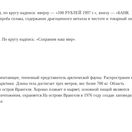
), по кругу надписи: вверху — «100 РУБЛЕЙ 1997 г.», внизу — «БАНК
роба сплава, содержание драгоценного металла в чистоте и товарный зн
. По кругу надпись: «Сохраним наш мир».
опитающее, типичный представитель арктической фауны. Распространен 
ктики. Длина тела достигает трех метров, вес более 700 кг. Область
 остров Врангеля. Хорошо плавает и ныряет, основной пищей являются
ичтожения, охраняется.На острове Врангеля в 1976 году создан заповедн
а.