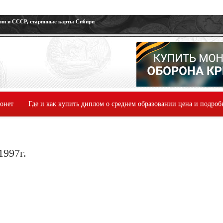
сии и СССР, старинные карты Сибири
монет
Где и как купить диплом о среднем образовании цена и подроб
1997г.