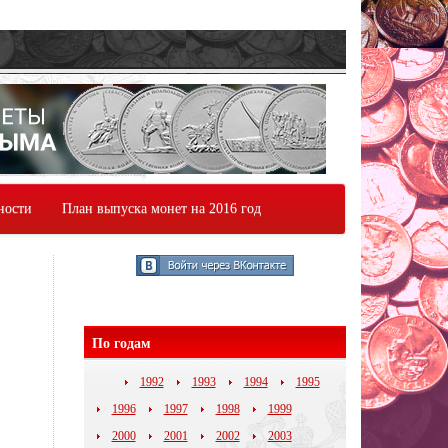
ности
План выпуска монет на 2016 год
По годам
1992
1993
1994
1995
1996
1997
1998
1999
2000
2001
2002
2003