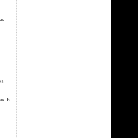
ак
на
ик. В