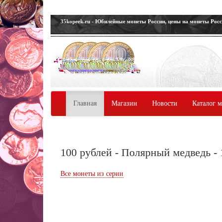
35kopeek.ru - Юбилейные монеты России, цены на монеты Рос
Главная
Магазин
Новости
Каталог 
100 рублей - Полярный медведь - 
Все монеты из серии