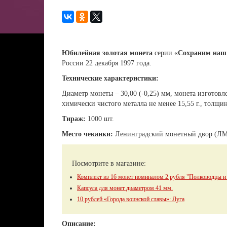
Юбилейная золотая монета
серии «
Сохраним наш
России 22 декабря 1997 года.
Технические характеристики:
Диаметр монеты – 30,00 (-0,25) мм, монета изготовле
химически чистого металла не менее 15,55 г., толщин
Тираж:
1000 шт.
Место чеканки:
Ленинградский монетный двор (Л
Посмотрите в магазине:
Комплект из 16 монет номиналом 2 рубля "Полководцы и ге
Капсула для монет диаметром 41 мм.
10 рублей «Города воинской славы»: Луга
Описание: