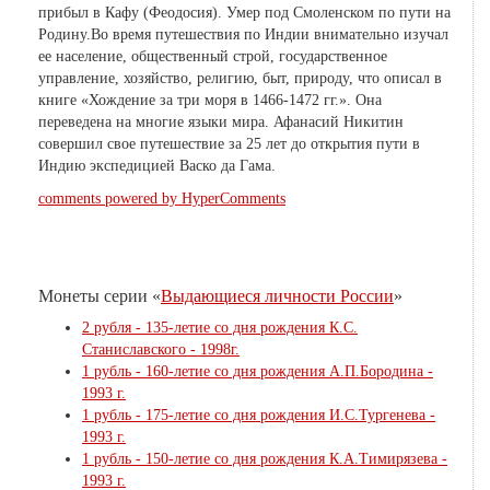
прибыл в Кафу (Феодосия). Умер под Смоленском по пути на
Родину.Во время путешествия по Индии внимательно изучал
ее население, общественный строй, государственное
управление, хозяйство, религию, быт, природу, что описал в
книге «Хождение за три моря в 1466-1472 гг.». Она
переведена на многие языки мира. Афанасий Никитин
совершил свое путешествие за 25 лет до открытия пути в
Индию экспедицией Васко да Гама.
comments powered by HyperComments
Монеты серии «
Выдающиеся личности России
»
2 рубля - 135-летие со дня рождения К.С.
Станиславского - 1998г.
1 рубль - 160-летие со дня рождения А.П.Бородина -
1993 г.
1 рубль - 175-летие со дня рождения И.С.Тургенева -
1993 г.
1 рубль - 150-летие со дня рождения К.А.Тимирязева -
1993 г.