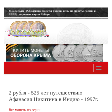
35kopeek.ru - Юбилейные монеты России, цены на монеты России и
СССР, старинные карты Сибири
Toggle
navigatio
2 рубля - 525 лет путешествию
Афанасия Никитина в Индию - 1997г.
Все монеты из серии