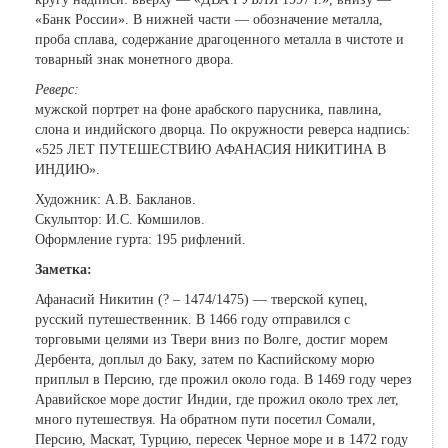
«Банк России». В нижней части — обозначение металла,
проба сплава, содержание драгоценного металла в чистоте и
товарный знак монетного двора.
Реверс:
мужской портрет на фоне арабского парусника, павлина,
слона и индийского дворца. По окружности реверса надпись:
«525 ЛЕТ ПУТЕШЕСТВИЮ АФАНАСИЯ НИКИТИНА В
ИНДИЮ».
Художник: А.В. Бакланов.
Скульптор: И.С. Комшилов.
Оформление гурта: 195 рифлений.
Заметка:
Афанасий Никитин (? – 1474/1475) — тверской купец,
русский путешественник. В 1466 году отправился с
торговыми целями из Твери вниз по Волге, достиг морем
Дербента, доплыл до Баку, затем по Каспийскому морю
приплыл в Персию, где прожил около года. В 1469 году через
Аравийское море достиг Индии, где прожил около трех лет,
много путешествуя. На обратном пути посетил Сомали,
Персию, Маскат, Турцию, пересек Черное море и в 1472 году