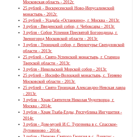
Московская область - 2012г.
25 рублей - Воскресенский Ново-Иерусалимский
монастырь - 2012г.
25 рублей - Усадьба «Останкино», г. Москва - 2013г.
3 рубля - Введенский собор, г. Чебоксары - 2013г.
3 рубля - Собор Успения Пресвятой Богородицы, г.
Звенигород Московской области - 2013г.
3 рубля - Троицкий собор, г. Верхотурье Свердловской
области - 2013г.
25 рублей - Свято-Успенский монастырь, г. Старица
Тверской области - 2013г.
3 рубля - Никольский Морской собор - 2013г.
25 рублей - Иосифо-Волоцкий монастырь, с. Теряево
Московской области - 2013г.
25 рублей - Свято-Троицкая Александро-Невская лавра
- 2013г.
3 рубля - Храм Святителя Николая Чудотворца, г.
Москва - 2014г.
3 рубля - Храм Тхаба-Ерды, Республика Ингушетия -
2014г.
3 рубля - Дом-музей И.С. Тургенева в с. Спасское-
Лутовиново - 2014г.
3 рубля - Церковь Святого Георгия в с. Дзивгис -