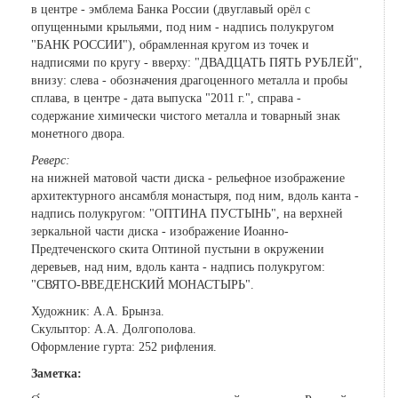
в центре - эмблема Банка России (двуглавый орёл с
опущенными крыльями, под ним - надпись полукругом
"БАНК РОССИИ"), обрамленная кругом из точек и
надписями по кругу - вверху: "ДВАДЦАТЬ ПЯТЬ РУБЛЕЙ",
внизу: слева - обозначения драгоценного металла и пробы
сплава, в центре - дата выпуска "2011 г.", справа -
содержание химически чистого металла и товарный знак
монетного двора.
Реверс:
на нижней матовой части диска - рельефное изображение
архитектурного ансамбля монастыря, под ним, вдоль канта -
надпись полукругом: "ОПТИНА ПУСТЫНЬ", на верхней
зеркальной части диска - изображение Иоанно-
Предтеченского скита Оптиной пустыни в окружении
деревьев, над ним, вдоль канта - надпись полукругом:
"СВЯТО-ВВЕДЕНСКИЙ МОНАСТЫРЬ".
Художник: А.А. Брынза.
Скульптор: А.А. Долгополова.
Оформление гурта: 252 рифления.
Заметка: