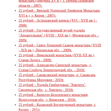
монастырь (середина XV в.), г. Печоры Псковской
области - 2007г.
25 рублей - Вятский Успенский Трифонов Монастырь
XVI в.), г. Киров - 2007г.
25 рублей - Астраханский кремль (XVI - XVII вв.) -
2008г.
25 рублей - Государственный музей-усадьба
"Архангельское" (XVIII - XIX вв.), Московская обл. -
2009г.
25 рублей - Свято-Троицкий Сканов монастырь (XVIII
- XIX вв.), Пензенская обл. - 2009г.
25 рублей - Никольский монастырь (XVII-XX вв.),
Старая Ладога - 2009г.
25 рублей - Александро-Свирский монастырь, д.
Старая Слобода Ленинградской обл. - 2010г.
25 рублей - Санаксарский монастырь, п. Санаксарь,
Республика Мордовия - 2010г.
25 рублей - Усадьба Грибоедовых "Хмелита",
Смоленская обл., с. Хмелита - 2010г.
25 рублей - Кирилло-Белозерского монастыря,
Вологодская обл., г. Кириллов - 2010г.
25 рублей - Казанский Богородицкий монастырь, г.
Казань - 2011г.