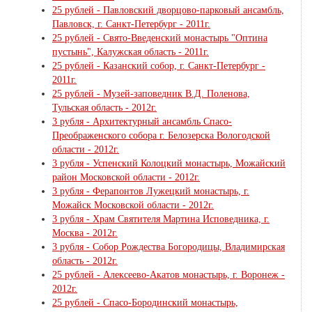
25 рублей - Павловский дворцово-парковый ансамбль,
Павловск, г. Санкт-Петербург - 2011г.
25 рублей - Свято-Введенский монастырь "Оптина
пустынь", Калужская область - 2011г.
25 рублей - Казанский собор, г. Санкт-Петербург -
2011г.
25 рублей - Музей-заповедник В.Д. Поленова,
Тульская область - 2012г.
3 рубля - Архитектурный ансамбль Спасо-
Преображенского собора г. Белозерска Вологодской
области - 2012г.
3 рубля - Успенский Колоцкий монастырь, Можайский
район Московской области - 2012г.
3 рубля - Ферапонтов Лужецкий монастырь, г.
Можайск Московской области - 2012г.
3 рубля - Храм Святителя Мартина Исповедника, г.
Москва - 2012г.
3 рубля - Собор Рождества Богородицы, Владимирская
область - 2012г.
25 рублей - Алексеево-Акатов монастырь, г. Воронеж -
2012г.
25 рублей - Спасо-Бородинский монастырь,