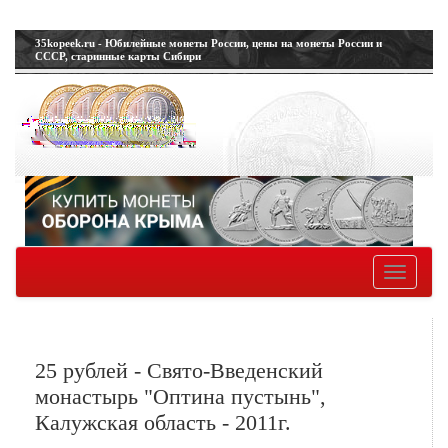
35kopeek.ru - Юбилейные монеты России, цены на монеты России и
СССР, старинные карты Сибири
Toggle
navigatio
25 рублей - Свято-Введенский
монастырь "Оптина пустынь",
Калужская область - 2011г.