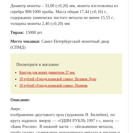
Диаметр монеты – 33,00 (±0,20) мм, монета изготовлена из
серебра 900/1000 пробы. Масса общая 17,44 (±0,16) г.,
содержание химически чистого металла не менее 15,55 г.,
толщина монеты 2,40 (±0,20) мм.
Тираж:
15000 шт.
Место чеканки:
Санкт-Петербургский монетный двор
(СПМД)
Посмотрите в магазине:
Капсула для монет диаметром 37 мм.
10 рублей «Города воинской славы»: Великие Луки
10 рублей «Города воинской славы»: Нальчик
Описание:
Аверс:
изображение двуглавого орла (художник И. Билибин), по
кругу надписи: вверху — «ОДИН РУБЛЬ 1997 г.», внизу —
«Банк России». В нижней части — обозначение металла,
проба сплава, содержание драгоценного металла в чистоте и