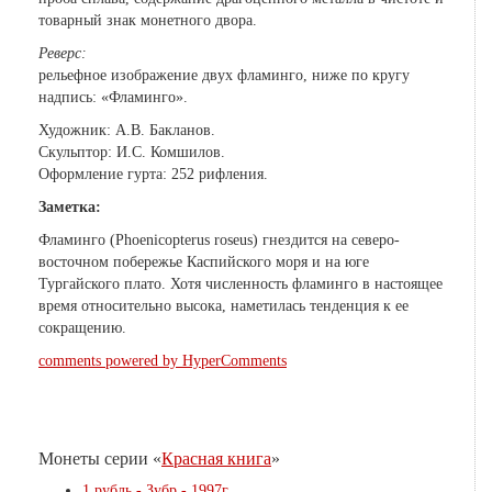
товарный знак монетного двора.
Реверс:
рельефное изображение двух фламинго, ниже по кругу
надпись: «Фламинго».
Художник: А.В. Бакланов.
Скульптор: И.С. Комшилов.
Оформление гурта: 252 рифления.
Заметка:
Фламинго (Phoenicopterus roseus) гнездится на северо-
восточном побережье Каспийского моря и на юге
Тургайского плато. Хотя численность фламинго в настоящее
время относительно высока, наметилась тенденция к ее
сокращению.
comments powered by HyperComments
Монеты серии «
Красная книга
»
1 рубль - Зубр - 1997г.