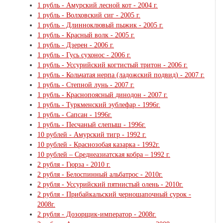
1 рубль - Амурский лесной кот - 2004 г.
1 рубль - Волховский сиг - 2005 г.
1 рубль - Длинноклювый пыжик - 2005 г.
1 рубль - Красный волк - 2005 г.
1 рубль - Дзерен - 2006 г.
1 рубль - Гусь сухонос - 2006 г.
1 рубль - Уссурийский когтистый тритон - 2006 г.
1 рубль - Кольчатая нерпа (ладожский подвид) - 2007 г.
1 рубль - Степной лунь - 2007 г.
1 рубль - Краснопоясный динодон - 2007 г.
1 рубль - Туркменский эублефар - 1996г.
1 рубль - Сапсан - 1996г.
1 рубль - Песчаный слепыш - 1996г.
10 рублей - Амурский тигр - 1992 г.
10 рублей - Краснозобая казарка - 1992г.
10 рублей – Среднеазиатская кобра – 1992 г.
2 рубля - Гюрза - 2010 г.
2 рубля - Белоспинный альбатрос - 2010г.
2 рубля - Уссурийский пятнистый олень - 2010г.
2 рубля - Прибайкальский черношапочный сурок -
2008г.
2 рубля - Дозорщик-император - 2008г.