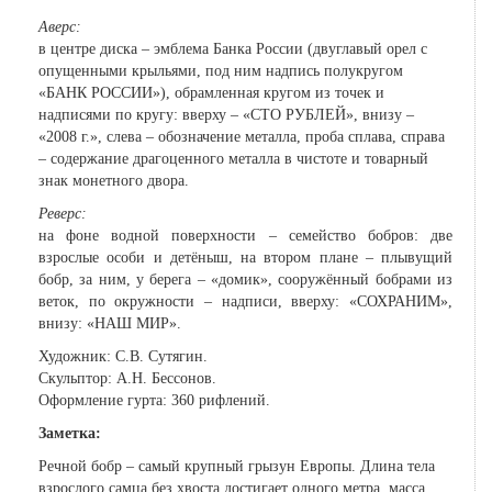
Аверс:
в центре диска – эмблема Банка России (двуглавый орел с
опущенными крыльями, под ним надпись полукругом
«БАНК РОССИИ»), обрамленная кругом из точек и
надписями по кругу: вверху – «СТО РУБЛЕЙ», внизу –
«2008 г.», слева – обозначение металла, проба сплава, справа
– содержание драгоценного металла в чистоте и товарный
знак монетного двора.
Реверс:
на фоне водной поверхности – семейство бобров: две
взрослые особи и детёныш, на втором плане – плывущий
бобр, за ним, у берега – «домик», сооружённый бобрами из
веток, по окружности – надписи, вверху: «СОХРАНИМ»,
внизу: «НАШ МИР».
Художник: С.В. Сутягин.
Скульптор: А.Н. Бессонов.
Оформление гурта: 360 рифлений.
Заметка:
Речной бобр – самый крупный грызун Европы. Длина тела
взрослого самца без хвоста достигает одного метра, масса