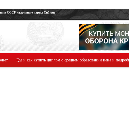
сии и СССР, старинные карты Сибири
монет
Где и как купить диплом о среднем образовании цена и подроб