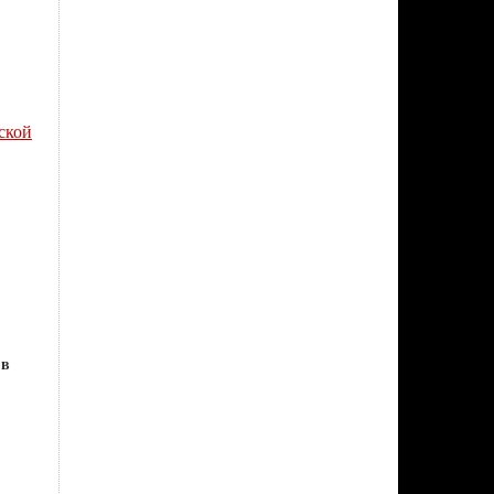
ской
 в