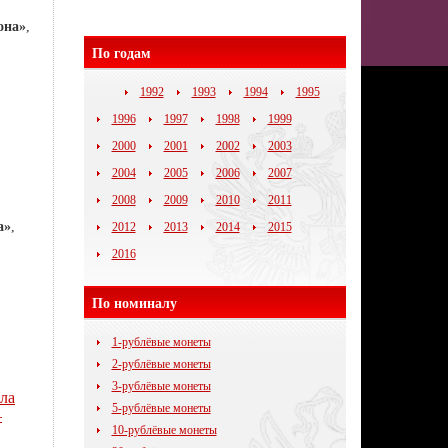
она»
,
По годам
1992
1993
1994
1995
1996
1997
1998
1999
2000
2001
2002
2003
2004
2005
2006
2007
2008
2009
2010
2011
а»
,
2012
2013
2014
2015
2016
По номиналу
1-рублёвые монеты
2-рублёвые монеты
3-рублёвые монеты
ла
5-рублёвые монеты
—
10-рублёвые монеты