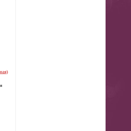
ная)
я