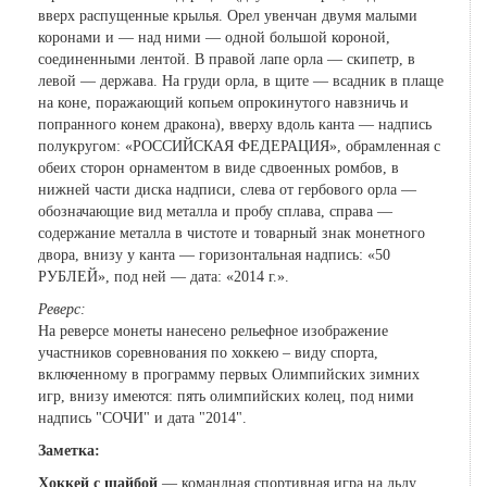
вверх распущенные крылья. Орел увенчан двумя малыми
коронами и — над ними — одной большой короной,
соединенными лентой. В правой лапе орла — скипетр, в
левой — держава. На груди орла, в щите — всадник в плаще
на коне, поражающий копьем опрокинутого навзничь и
попранного конем дракона), вверху вдоль канта — надпись
полукругом: «РОССИЙСКАЯ ФЕДЕРАЦИЯ», обрамленная с
обеих сторон орнаментом в виде сдвоенных ромбов, в
нижней части диска надписи, слева от гербового орла —
обозначающие вид металла и пробу сплава, справа —
содержание металла в чистоте и товарный знак монетного
двора, внизу у канта — горизонтальная надпись: «50
РУБЛЕЙ», под ней — дата: «2014 г.».
Реверс:
На реверсе монеты нанесено рельефное изображение
участников соревнования по хоккею – виду спорта,
включенному в программу первых Олимпийских зимних
игр, внизу имеются: пять олимпийских колец, под ними
надпись "СОЧИ" и дата "2014".
Заметка:
Хоккей с шайбой
— командная спортивная игра на льду,