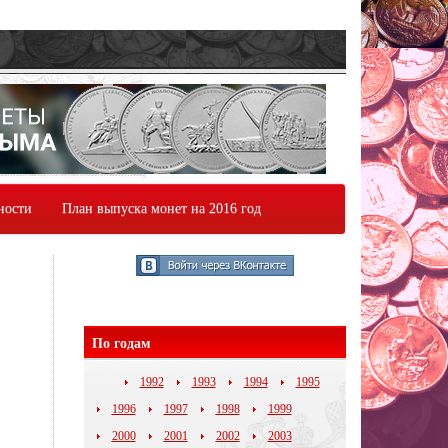
ности
План выпуска монет на 2016 год
По годам
1992
1993
1994
1995
1996
1997
1998
1999
2000
2001
2002
2003