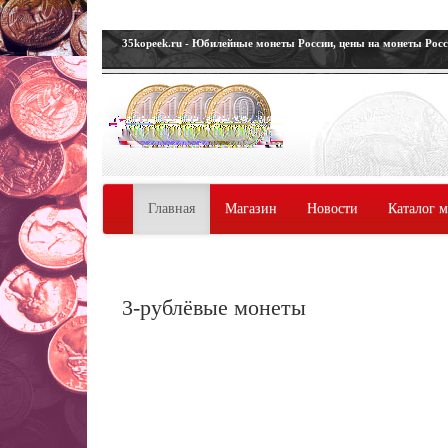
35kopeek.ru - Юбилейные монеты России, цены на монеты Рос
Главная
Магазин
Новости
Каталог 
3-рублёвые монеты