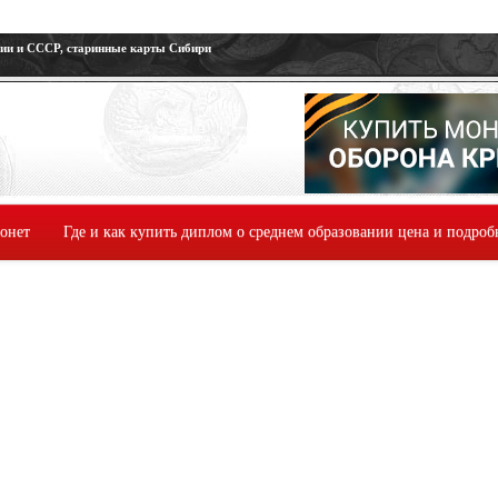
сии и СССР, старинные карты Сибири
монет
Где и как купить диплом о среднем образовании цена и подроб