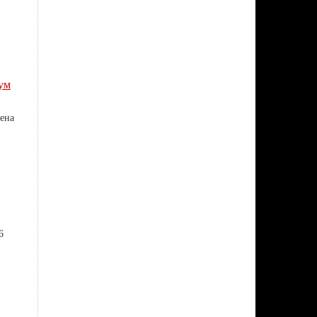
ум
ена
6