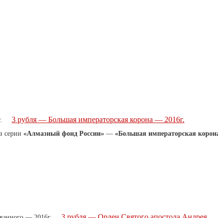
3 рубля — Большая императорская корона — 2016г.
з серии
«Алмазный фонд России»
—
«Большая императорская корон
3 рубля — Орден Святого апостола Андрея