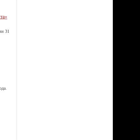
та»
ии 31
ода.