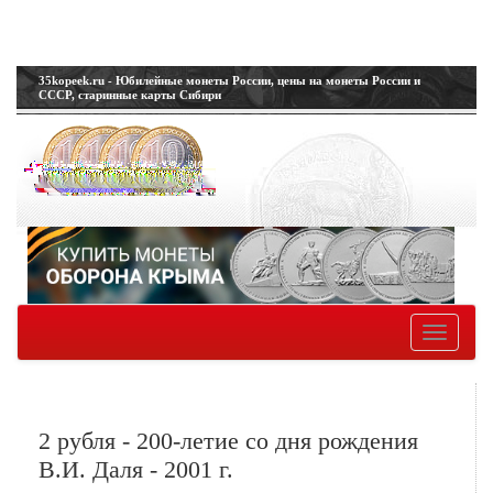
35kopeek.ru - Юбилейные монеты России, цены на монеты России и
СССР, старинные карты Сибири
Toggle
navigatio
2 рубля - 200-летие со дня рождения
В.И. Даля - 2001 г.