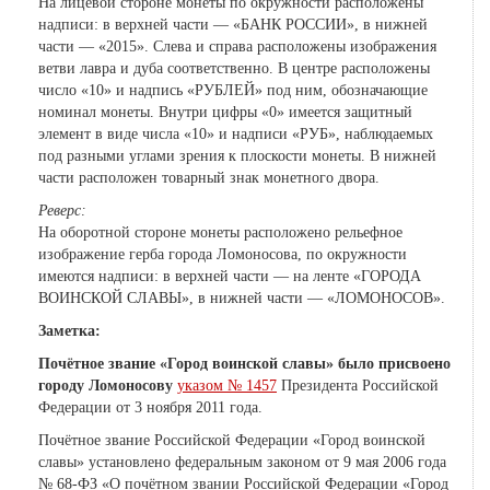
На лицевой стороне монеты по окружности расположены
надписи: в верхней части — «БАНК РОССИИ», в нижней
части — «2015». Слева и справа расположены изображения
ветви лавра и дуба соответственно. В центре расположены
число «10» и надпись «РУБЛЕЙ» под ним, обозначающие
номинал монеты. Внутри цифры «0» имеется защитный
элемент в виде числа «10» и надписи «РУБ», наблюдаемых
под разными углами зрения к плоскости монеты. В нижней
части расположен товарный знак монетного двора
.
Реверс:
На оборотной стороне монеты расположено
рельефное
изображение герба города Ломоносова, по окружности
имеются надписи: в верхней части — на ленте «ГОРОДА
ВОИНСКОЙ СЛАВЫ», в нижней части — «ЛОМОНОСОВ»
.
Заметка:
Почётное звание «Город воинской славы» было присвоено
городу Ломоносову
указом № 1457
Президента Российской
Федерации от 3 ноября 2011 года.
Почётное звание Российской Федерации «Город воинской
славы» установлено федеральным законом от 9 мая 2006 года
№ 68-ФЗ «О почётном звании Российской Федерации «Город