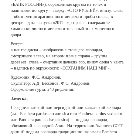
«БАНК РОССИИ»), обрамленная кругом из точек и
надписями по кругу – вверху: «СТО РУБЛЕЙ», внизу: слева
– обозначения драгоценного металла и пробы сплава, в
центре – дата выпуска «2011 г.», справа – содержание
химически чистого металла и товарный знак монетного
двора.
Реверс:
в центре диска – изображение стоящего леопарда,
смотрящего влево, на втором плане справа – группа
деревьев, слева – очертания далеких гор, внизу слева у канта
– надпись по окружности: «СОХРАНИМ НАШ МИР».
Художник: Ф.С. Андронов.
Скульптор: А.Д. Бессонов, Ф.С. Андронов.
Оформление гурта: 240 рифления.
Заметка:
Переднеазиатский или персидский или кавказский леопард
(лат. Panthera pardus ciscaucasica или Panthera pardus saxicolor
или Panthera pardus ciscaucasica) — подвид леопарда,
обитающий в западной Азии. На территории бывшего СССР
данный подвид леопарда традиционно называли Panthera