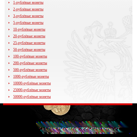
1-рублёвые монеты
2-рублёвые монеты
3-рублёвые монеты
5-рублёвые монеты
10-рублёвые монеты
20-рублёвые монеты
25-рублёвые монеты
50-рублёвые монеты
100-рублёвые монеты
200-рублёвые монеты
500-рублёвые монеты
1000-рублёвые монеты
10000-рублёвые монеты
25000-рублёвые монеты
50000-рублёвые монеты
© 2009 - 2014
35kopeek.ru
Все права защищены.
Любое копирование материалов сайта (в том числе изображений)
перепечатка или последующее распространение возможно только
при условии размещения гиперссылки на www.35kopeek.ru