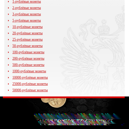
1-рублёвые монеты
2-рублёвые монеты
3-рублёвые монеты
5-рублёвые монеты
10-рублёвые монеты
20-рублёвые монеты
25-рублёвые монеты
50-рублёвые монеты
100-рублёвые монеты
200-рублёвые монеты
500-рублёвые монеты
1000-рублёвые монеты
10000-рублёвые монеты
25000-рублёвые монеты
50000-рублёвые монеты
© 2009 - 2014
35kopeek.ru
Все права защищены.
Любое копирование материалов сайта (в том числе изображений)
перепечатка или последующее распространение возможно только
при условии размещения гиперссылки на www.35kopeek.ru