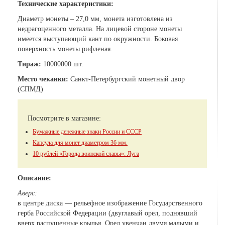
Технические характеристики:
Диаметр монеты – 27,0 мм, монета изготовлена из
недрагоценного металла. На лицевой стороне монеты
имеется выступающий кант по окружности. Боковая
поверхность монеты рифленая.
Тираж:
10000000 шт.
Место чеканки:
Санкт-Петербургский монетный двор
(СПМД)
Посмотрите в магазине:
Бумажные денежные знаки России и СССР
Капсула для монет диаметром 36 мм.
10 рублей «Города воинской славы»: Луга
Описание:
Аверс:
в центре диска — рельефное изображение Государственного
герба Российской Федерации (двуглавый орел, поднявший
вверх распущенные крылья. Орел увенчан двумя малыми и