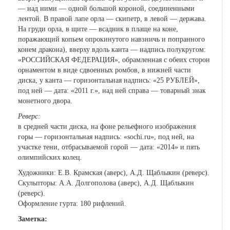
— над ними — одной большой короной, соединенными
лентой. В правой лапе орла — скипетр, в левой — держава.
На груди орла, в щите — всадник в плаще на коне,
поражающий копьем опрокинутого навзничь и попранного
конем дракона), вверху вдоль канта — надпись полукругом:
«РОССИЙСКАЯ ФЕДЕРАЦИЯ», обрамленная с обеих сторон
орнаментом в виде сдвоенных ромбов, в нижней части
диска, у канта — горизонтальная надпись: «25 РУБЛЕЙ»,
под ней — дата: «2011 г.», над ней справа — товарный знак
монетного двора.
Реверс:
в средней части диска, на фоне рельефного изображения
горы — горизонтальная надпись: «sochi.ru», под ней, на
участке тени, отбрасываемой горой — дата: «2014» и пять
олимпийских колец.
Художники: Е.В. Крамская (аверс), А.Д. Щаблыкин (реверс).
Скульпторы: А.А. Долгополова (аверс), А.Д. Щаблыкин
(реверс).
Оформление гурта: 180 рифлений.
Заметка: