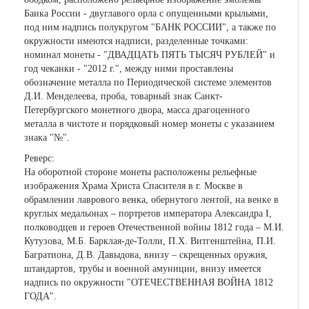
Банка России - двуглавого орла с опущенными крыльями,
под ним надпись полукругом "БАНК РОССИИ", а также по
окружности имеются надписи, разделенные точками:
номинал монеты - "ДВАДЦАТЬ ПЯТЬ ТЫСЯЧ РУБЛЕЙ" и
год чеканки - "2012 г.", между ними проставлены
обозначение металла по Периодической системе элементов
Д.И. Менделеева, проба, товарный знак Санкт-
Петербургского монетного двора, масса драгоценного
металла в чистоте и порядковый номер монеты с указанием
знака "№".
Реверс:
На оборотной стороне монеты расположены рельефные
изображения Храма Христа Спасителя в г. Москве в
обрамлении лаврового венка, обернутого лентой, на венке в
круглых медальонах – портретов императора Александра I,
полководцев и героев Отечественной войны 1812 года – М.И.
Кутузова, М.Б. Барклая-де-Толли, П.Х. Витгенштейна, П.И.
Багратиона, Д.В. Давыдова, внизу – скрещенных оружия,
штандартов, трубы и военной амуниции, внизу имеется
надпись по окружности "ОТЕЧЕСТВЕННАЯ ВОЙНА 1812
ГОДА".