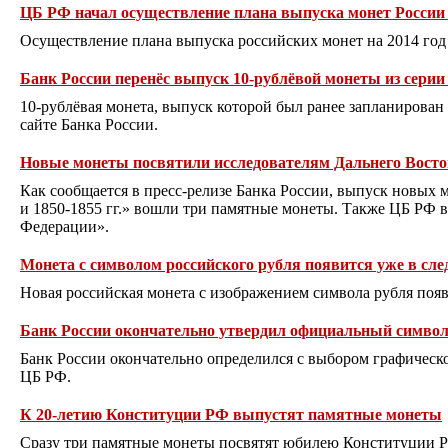
ЦБ РФ начал осуществление плана выпуска монет России 
Осуществление плана выпуска российских монет на 2014 год 
Банк России перенёс выпуск 10-рублёвой монеты из серии
10-рублёвая монета, выпуск которой был ранее запланирован 
сайте Банка России.
Новые монеты посвятили исследователям Дальнего Восто
Как сообщается в пресс-релизе Банка России, выпуск новых 
и 1850-1855 гг.» вошли три памятные монеты. Также ЦБ РФ
Федерации».
Монета с символом российского рубля появится уже в сл
Новая российская монета с изображением символа рубля появ
Банк России окончательно утвердил официальный символ
Банк России окончательно определился с выбором графическо
ЦБ РФ.
К 20-летию Конституции РФ выпустят памятные монеты
Сразу три памятные монеты посвятят юбилею Конституции Ро