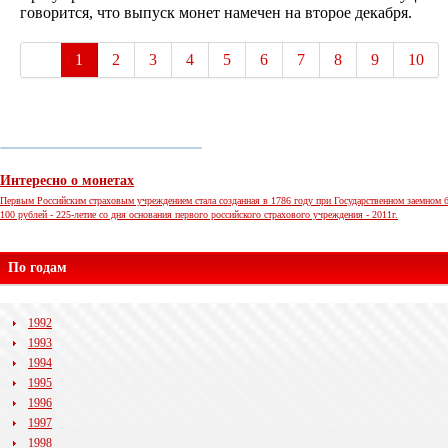
говорится, что выпуск монет намечен на второе декабря.
1
2
3
4
5
6
7
8
9
10
Интересно о монетах
Первым Российским страховым учреждением стала созданная в 1786 году при Государственном заемном б
100 рублей - 225-летие со дня основания первого российского страхового учреждения - 2011г.
По годам
1992
1993
1994
1995
1996
1997
1998