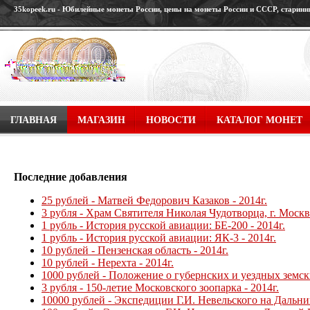
35kopeek.ru - Юбилейные монеты России, цены на монеты России и СССР, старин
ГЛАВНАЯ
МАГАЗИН
НОВОСТИ
КАТАЛОГ МОНЕТ
ГДЕ И КАК КУПИТЬ ДИПЛОМ О СРЕДНЕМ ОБРАЗОВАНИИ Ц
Последние добавления
25 рублей - Матвей Федорович Казаков - 2014г.
3 рубля - Храм Святителя Николая Чудотворца, г. Москва
1 рубль - История русской авиации: БЕ-200 - 2014г.
1 рубль - История русской авиации: ЯК-3 - 2014г.
10 рублей - Пензенская область - 2014г.
10 рублей - Нерехта - 2014г.
1000 рублей - Положение о губернских и уездных земски
3 рубля - 150-летие Московского зоопарка - 2014г.
10000 рублей - Экспедиции Г.И. Невельского на Дальний 