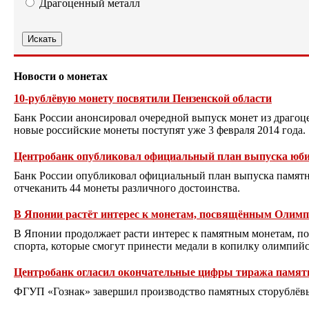
Драгоценный металл
Новости о монетах
10-рублёвую монету посвятили Пензенской области
Банк России анонсировал очередной выпуск монет из драгоц
новые российские монеты поступят уже 3 февраля 2014 года.
Центробанк опубликовал официальный план выпуска юбил
Банк России опубликовал официальный план выпуска памятны
отчеканить 44 монеты различного достоинства.
В Японии растёт интерес к монетам, посвящённым Олим
В Японии продолжает расти интерес к памятным монетам, 
спорта, которые смогут принести медали в копилку олимпий
Центробанк огласил окончательные цифры тиража памят
ФГУП «Гознак» завершил производство памятных сторублёвы