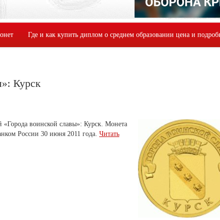
монет
Где и как купить диплом о среднем образовании цена и подроб
ы»: Курск
 «Города воинской славы»: Курск. Монета
Банком России
30 июня 2011 года
.
Читать