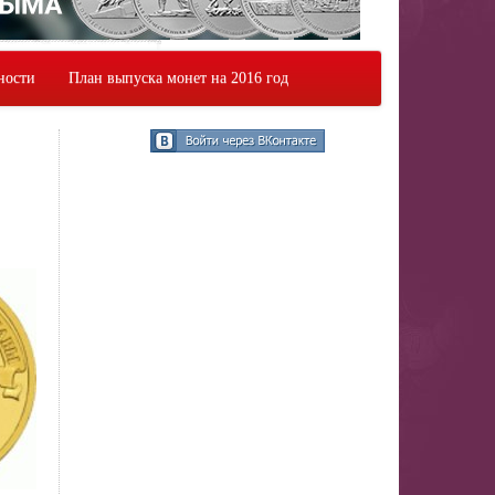
ности
План выпуска монет на 2016 год