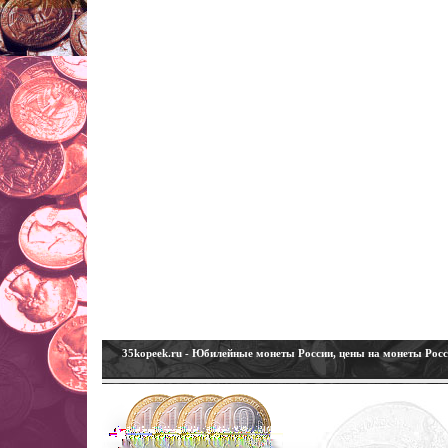
35kopeek.ru - Юбилейные монеты России, цены на монеты Рос