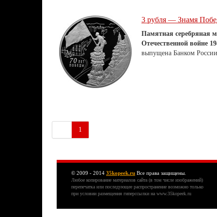
3 рубля — Знамя Побе
Памятная серебряная м
Отечественной войне 194
выпущена Банком России 
1
© 2009 - 2014
35kopeek.ru
Все права защищены.
Любое копирование материалов сайта (в том числе изображений)
перепечатка или последующее распространение возможно только
при условии размещения гиперссылки на www.35kopeek.ru