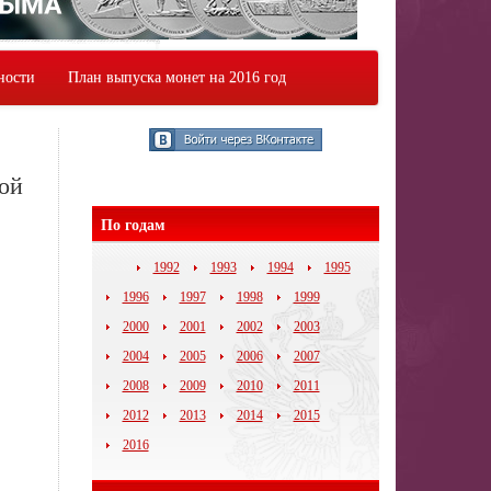
ности
План выпуска монет на 2016 год
кой
По годам
1992
1993
1994
1995
1996
1997
1998
1999
2000
2001
2002
2003
2004
2005
2006
2007
2008
2009
2010
2011
2012
2013
2014
2015
2016