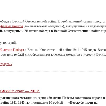
обеды в Великой Отечественной войне. В этой монетной серии присутс
ублёвые монеты
(так называемые «ходячки»), выпущенные из недрагоце
ей, выпущены к 70-летию победы в Великой Отечественной войне
тир
угих серий:
70-летию Победы
в Великой Отечественной войне 1941-1945 годов. Всего
твом пять рублей с изображениями ключевых моментов в истории Велик
нградом»
.
 мечи на орала — 2015г.
драгоценного металла
из серии «
70-летие Победы советского народа в
ойне 1941-1945 гг.
» номиналом 10 рублей — «
Перекуём мечи на