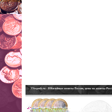
35kopeek.ru - Юбилейные монеты России, цены на монеты Рос