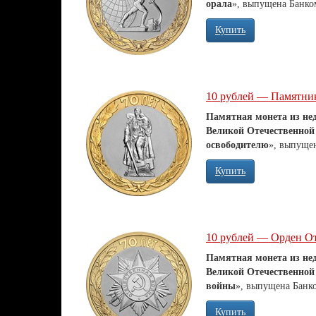
орала
»,
выпущена Банком
Купить
10 рублей — Памятни
Памятная монета из не
Великой Отечественной в
освободителю
»,
выпущен
Купить
10 рублей — Орден О
Памятная монета из не
Великой Отечественной в
войны
»,
выпущена Банко
Купить