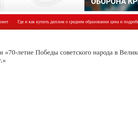
монет
Где и как купить диплом о среднем образовании цена и подроб
 «70-летие Победы советского народа в Вели
.»