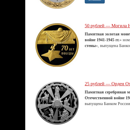
50 рублей — Могила Н
Памятная золотая моне
войне 1941-1945 гг.
» ном
стены
»,
выпущена Банком
25 рублей — Орден О
Памятная серебряная м
Отечественной войне 194
выпущена Банком России 