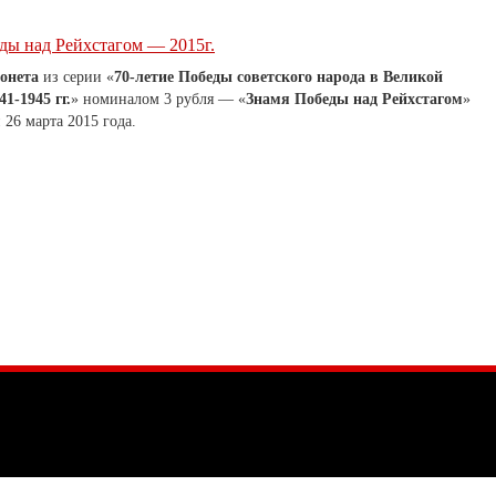
ды над Рейхстагом — 2015г.
онета
из серии «
70-летие Победы советского народа в Великой
1-1945 гг.
» номиналом 3 рубля — «
Знамя Победы над Рейхстагом
»
26 марта 2015 года.